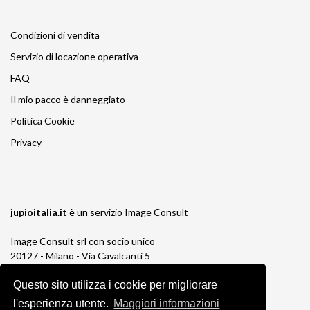
Condizioni di vendita
Servizio di locazione operativa
FAQ
Il mio pacco è danneggiato
Politica Cookie
Privacy
jupioitalia.it
è un servizio
Image Consult
Image Consult srl con socio unico
20127 - Milano - Via Cavalcanti 5
tel. 02-26829315
P.IVA e C.F. 03383650961
Questo sito utilizza i cookie per migliorare
REA 1673647 CCIAA Milano Monza Brianza
l'esperienza utente.
Maggiori informazioni