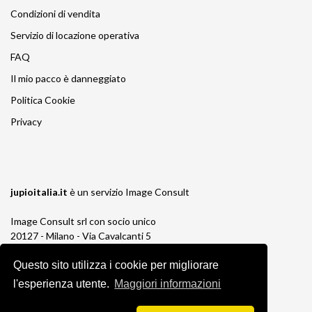
Condizioni di vendita
Servizio di locazione operativa
FAQ
Il mio pacco è danneggiato
Politica Cookie
Privacy
jupioitalia.it
è un servizio
Image Consult
Image Consult srl con socio unico
20127 - Milano - Via Cavalcanti 5
tel. 02-26829315
P.IVA e C.F. 03383650961
Questo sito utilizza i cookie per migliorare
REA 1673647 CCIAA Milano Monza Brianza
l'esperienza utente.
Maggiori informazioni
Registro AEE IT19030000011245
Registro Pile IT13030P00003110