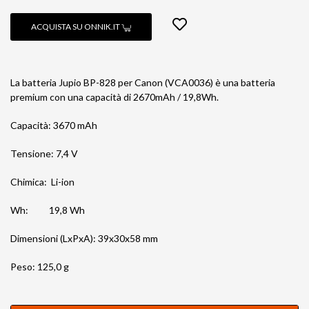
ACQUISTA SU ONNIK.IT
La batteria Jupio BP-828 per Canon (VCA0036) è una batteria
premium con una capacità di 2670mAh / 19,8Wh.
Capacità: 3670 mAh
Tensione: 7,4 V
Chimica: Li-ion
Wh: 19,8 Wh
Dimensioni (LxPxA): 39x30x58 mm
Peso: 125,0 g