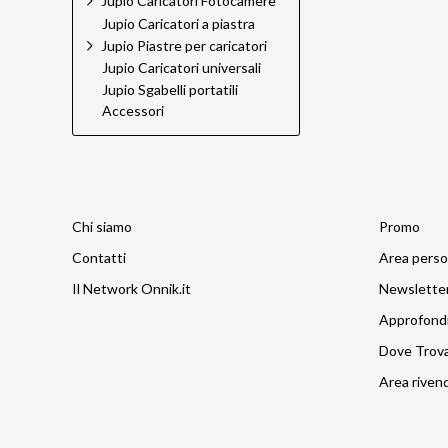
Jupio Caricatori Fotocamere
Jupio Caricatori a piastra
Jupio Piastre per caricatori
Jupio Caricatori universali
Jupio Sgabelli portatili
Accessori
Chi siamo
Promo
Contatti
Area perso
Il Network Onnik.it
Newslette
Approfond
Dove Trov
Area rivend