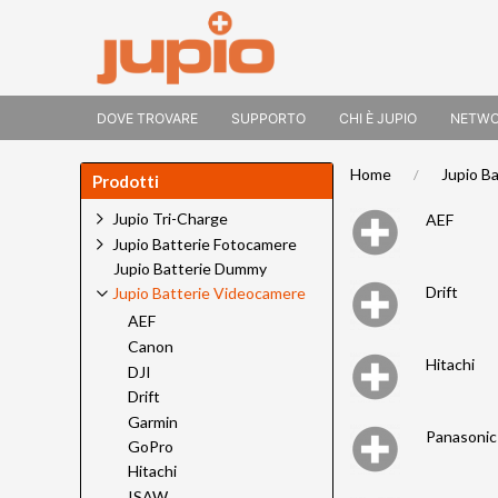
DOVE TROVARE
SUPPORTO
CHI È JUPIO
NETW
Home
Jupio B
Prodotti
Jupio Tri-Charge
AEF
Jupio Batterie Fotocamere
Jupio Batterie Dummy
Drift
Jupio Batterie Videocamere
AEF
Canon
Hitachi
DJI
Drift
Garmin
Panasonic
GoPro
Hitachi
ISAW