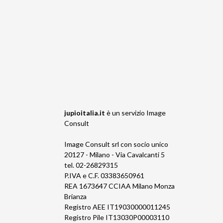
jupioitalia.it
è un servizio
Image
Consult
Image Consult srl con socio unico
20127 - Milano - Via Cavalcanti 5
tel. 02-26829315
P.IVA e C.F. 03383650961
REA 1673647 CCIAA Milano Monza
Brianza
Registro AEE IT19030000011245
Registro Pile IT13030P00003110