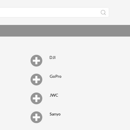
DJI
GoPro
JWC
Sanyo