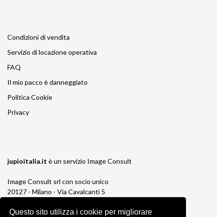
Condizioni di vendita
Servizio di locazione operativa
FAQ
Il mio pacco è danneggiato
Politica Cookie
Privacy
jupioitalia.it
è un servizio
Image Consult
Image Consult srl con socio unico
20127 - Milano - Via Cavalcanti 5
tel. 02-26829315
P.IVA e C.F. 03383650961
Questo sito utilizza i cookie per migliorare